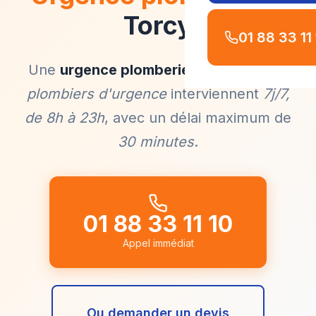
Torcy
01 88 33 11
Une
urgence plomberie à Torcy
? Nos
plombiers d'urgence
interviennent
7j/7,
de 8h à 23h
, avec un délai maximum de
30 minutes
.
01 88 33 11 10
Appel immédiat
Ou demander un devis