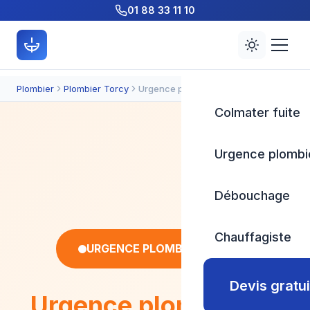
01 88 33 11 10
Plombier
Plombier Torcy
Urgence plomberie
Colmater fuite
Urgence plombi
Débouchage
Chauffagiste
URGENCE PLOMBERIE 7J/7
Devis gratui
Urgence plomberie
à