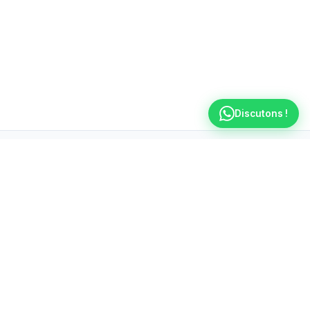
Discutons !
Ateliers Plombier Chelles
Votre
plombier à Chelles
disponible 7j/7 de 8h à
23h. Intervention rapide en 30 minutes pour tous
vos dépannages urgents.
01 88 33 11 10