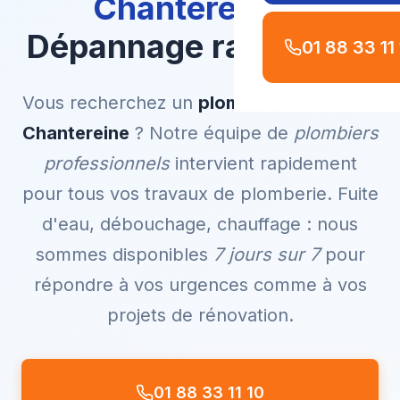
Chantereine
–
Dépannage rapide 7j/7
01 88 33 11
Vous recherchez un
plombier à Brou-sur-
Chantereine
? Notre équipe de
plombiers
professionnels
intervient rapidement
pour tous vos travaux de plomberie. Fuite
d'eau, débouchage, chauffage : nous
sommes disponibles
7 jours sur 7
pour
répondre à vos urgences comme à vos
projets de rénovation.
01 88 33 11 10