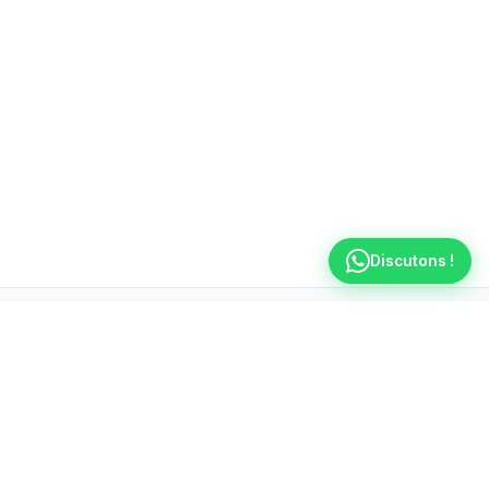
Discutons !
Ateliers Plombier Chelles
Votre
plombier à Chelles
disponible 7j/7 de 8h à
23h. Intervention rapide en 30 minutes pour tous