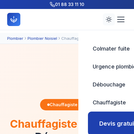
01 88 33 11 10
Plombier
Plombier Noisiel
Chauffagiste
Colmater fuite
Urgence plombi
Débouchage
Chauffagiste
Chauffagiste 7j/7
Chauffagiste à Noisiel
Devis gratui