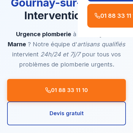
Gournay-sur-Marne
–
Intervention 7j/7
01 88 33 11
Urgence plomberie
à
Gournay-sur-
Marne
? Notre équipe d'
artisans qualifiés
intervient
24h/24 et 7j/7
pour tous vos
problèmes de plomberie urgents.
01 88 33 11 10
Devis gratuit